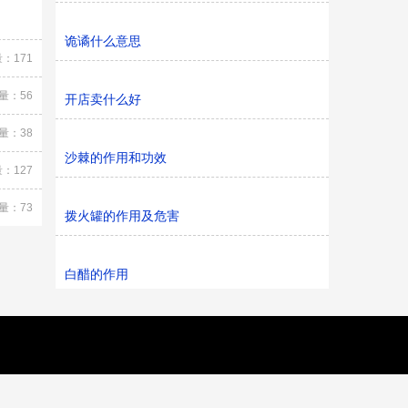
诡谲什么意思
：171
量：56
开店卖什么好
量：38
沙棘的作用和功效
：127
量：73
拨火罐的作用及危害
白醋的作用