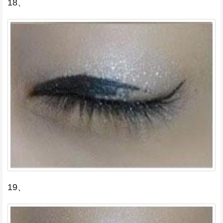
18、
19、