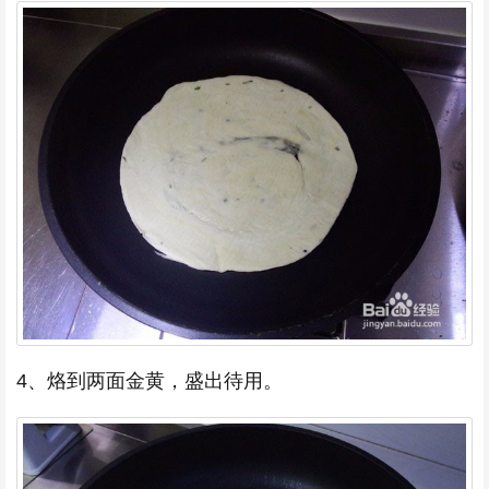
4、烙到两面金黄，盛出待用。