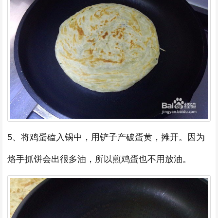
5、将鸡蛋磕入锅中，用铲子产破蛋黄，摊开。因为
烙手抓饼会出很多油，所以煎鸡蛋也不用放油。