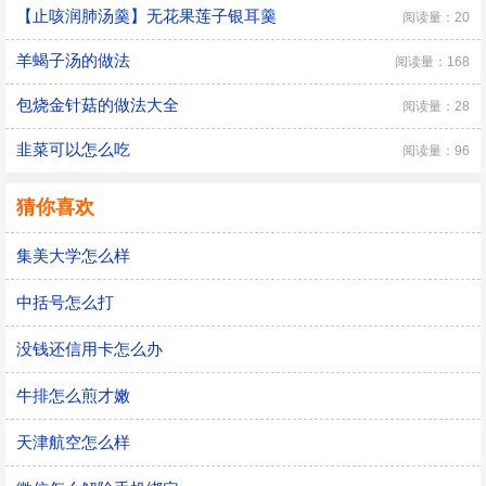
【止咳润肺汤羹】无花果莲子银耳羹
阅读量：20
羊蝎子汤的做法
阅读量：168
包烧金针菇的做法大全
阅读量：28
韭菜可以怎么吃
阅读量：96
猜你喜欢
集美大学怎么样
中括号怎么打
没钱还信用卡怎么办
牛排怎么煎才嫩
天津航空怎么样