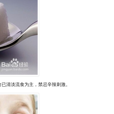
食已清淡流食为主，禁忌辛辣刺激。