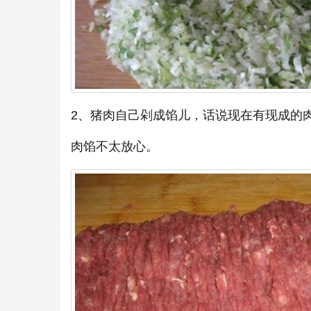
2、猪肉自己剁成馅儿，话说现在有现成的
肉馅不太放心。