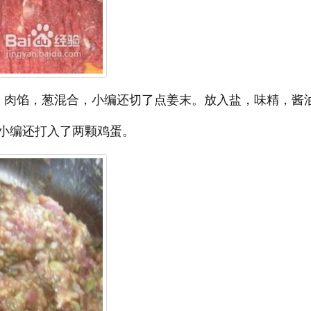
。肉馅，葱混合，小编还切了点姜末。放入盐，味精，酱
小编还打入了两颗鸡蛋。