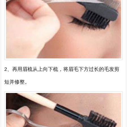
2、再用眉梳从上向下梳，将眉毛下方过长的毛发剪
短并修整。