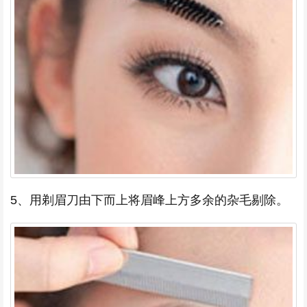
5、用剃眉刀由下而上将眉峰上方多余的杂毛剔除。