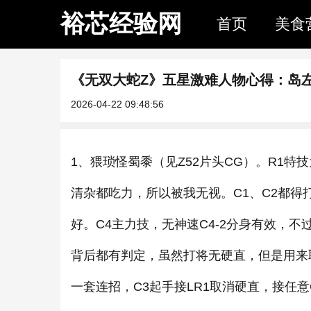
裕芯经验网
首页
美食
《无双大蛇Z》五星激难人物心得：岛
2026-04-22 09:48:56
1、猥琐怪蜀黍（见Z52片头CG）。R1
清杂都吃力，所以被我无视。C1、C2都得
好。C4主力技，无神速C4-2分身有效，
背后都有判定，虽然打将无硬直，但是用来
一套连招，C3起手接LR1取消硬直，接任