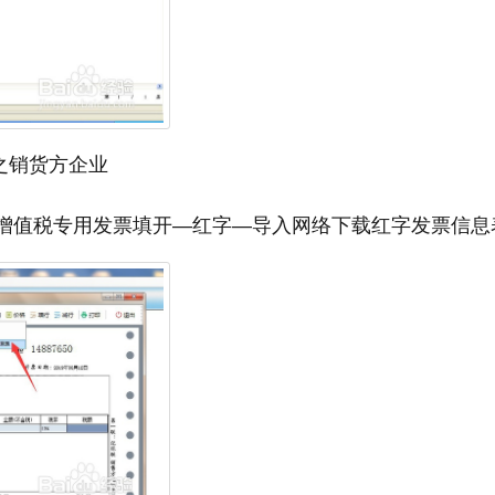
之销货方企业
—增值税专用发票填开—红字—导入网络下载红字发票信息