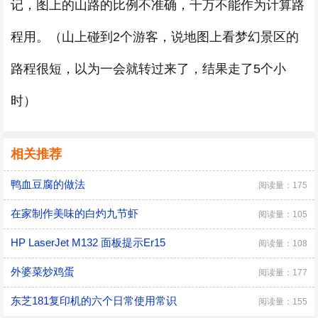
记，图上的山路的比例不准确，千万不能作为计算路
程用。（山上碰到2个游客，说地图上看梦幻景区的
路程很短，以为一会就转过来了，结果走了5个小
时）
相关推荐
鸭血豆腐的做法
阅读量：175
在家制作美味的白灼九节虾
阅读量：105
HP LaserJet M132 面板提示Er15
阅读量：108
外婆菜炒鸡蛋
阅读量：177
东芝181复印机的六个日常使用常识
阅读量：155