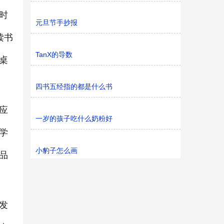
时
元旦节手抄报
读书
TanX的导数
桌
四书五经指的都是什么书
应
一岁的孩子吃什么奶粉好
学
小豹子怎么画
品
发