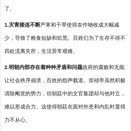
了。
1.
灾害接连不断
严寒和干旱使得农作物收成大幅减
少，导致了粮食短缺和饥荒。百姓们为了生存不得不
四处流离失所，生活异常艰难。
2.
明朝内部存在着种种矛盾和问题
政府的腐败和无能
让社会秩序崩溃，百姓的怨声载道。崇祯帝虽然积极
清除阉党的势力，但朝廷中的文官集团却与他对立，
难以形成合力。这使得朝廷在面对外患和内乱时显得
力不从心。