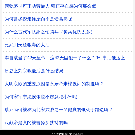
康乾盛世雍正功劳最大 雍正存在感为何那么低
为何曹操挖走徐庶而不是诸葛亮呢
为什么古代军队那么怕骑兵（骑兵优势太多）
比武则天还狠毒的太后
李自成当了42天皇帝，这42天里他干了什么？3件事把他送上绝路
历史上刘宗敏最后是什么结局
大明衰败的重要原因是永乐帝朱棣设计的制度吗？
为何宋军宁愿挨饿也不愿意吃小米呢
蔡京为何被称为北宋六贼之一？他真的饿死于路边吗？
汉献帝是真的被曹操所挟持的吗
© 2026 裕芯经验网