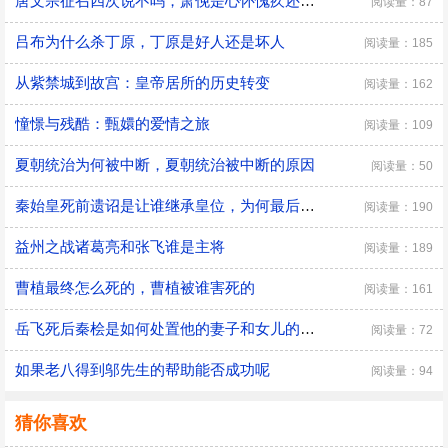
唐文宗征召四次说不吗，萧俛是心怀愧疚还是居功自傲
阅读量：87
吕布为什么杀丁原，丁原是好人还是坏人
阅读量：185
从紫禁城到故宫：皇帝居所的历史转变
阅读量：162
憧憬与残酷：甄嬛的爱情之旅
阅读量：109
夏朝统治为何被中断，夏朝统治被中断的原因
阅读量：50
秦始皇死前遗诏是让谁继承皇位，为何最后是胡亥继位
阅读量：190
益州之战诸葛亮和张飞谁是主将
阅读量：189
曹植最终怎么死的，曹植被谁害死的
阅读量：161
​岳飞死后秦桧是如何处置他的妻子和女儿的，秦桧怎么处置岳飞家人的
阅读量：72
如果老八得到邬先生的帮助能否成功呢
阅读量：94
猜你喜欢