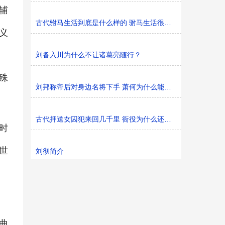
辅
古代驸马生活到底是什么样的 驸马生活很幸福吗
义
刘备入川为什么不让诸葛亮随行？
殊
刘邦称帝后对身边名将下手 萧何为什么能安然无恙
古代押送女囚犯来回几千里 衙役为什么还要抢着去送
时
世
刘彻简介
曲