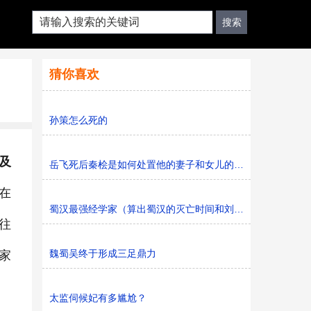
猜你喜欢
孙策怎么死的
及
​岳飞死后秦桧是如何处置他的妻子和女儿的，秦桧怎么处置
在
蜀汉最强经学家（算出蜀汉的灭亡时间和刘备的死亡时间）
往
魏蜀吴终于形成三足鼎力
家
太监伺候妃有多尴尬？