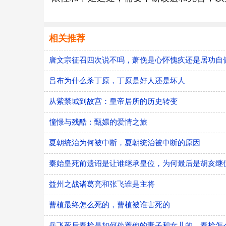
相关推荐
唐文宗征召四次说不吗，萧俛是心怀愧疚还是居功自
吕布为什么杀丁原，丁原是好人还是坏人
从紫禁城到故宫：皇帝居所的历史转变
憧憬与残酷：甄嬛的爱情之旅
夏朝统治为何被中断，夏朝统治被中断的原因
秦始皇死前遗诏是让谁继承皇位，为何最后是胡亥继
益州之战诸葛亮和张飞谁是主将
曹植最终怎么死的，曹植被谁害死的
​岳飞死后秦桧是如何处置他的妻子和女儿的，秦桧怎