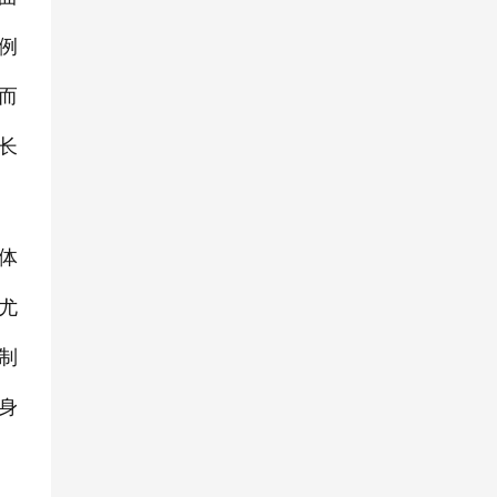
例
而
长
体
尤
制
身