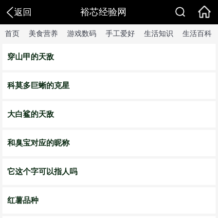
裕芯经验网
返回
首页
美食营养
游戏数码
手工爱好
生活知识
生活百科
穿山甲的天敌
科莫多巨蜥的克星
大白鲨的天敌
和臭宝对应的昵称
它这个字可以指人吗
红薯品种