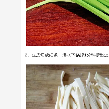
2、豆皮切成细条，沸水下锅焯1分钟捞出