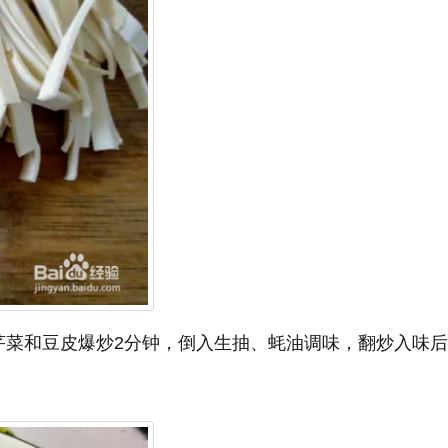
芹菜和豆皮爆炒2分钟，倒入生抽、蚝油调味，翻炒入味