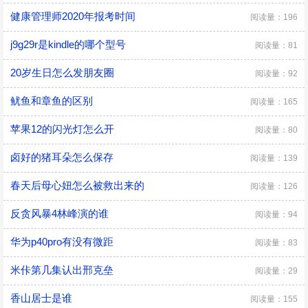
健康管理师2020年报考时间
阅读量：196
j9g29r是kindle的哪个型号
阅读量：81
20岁生日怎么发朋友圈
阅读量：92
鱿鱼和章鱼的区别
阅读量：165
苹果12的闪光灯怎么开
阅读量：80
卤好的猪耳朵怎么保存
阅读量：139
春天后母心妞怎么被救出来的
阅读量：126
反贪风暴4林峰演的谁
阅读量：94
华为p40pro有没有微距
阅读量：83
米佧第几集认出邢克垒
阅读量：29
香山居士是谁
阅读量：155