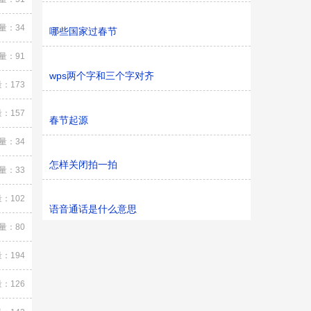
量：34
哪些国家过春节
量：91
wps两个字和三个字对齐
：173
：157
春节起源
量：34
怎样关闭拍一拍
量：33
：102
语音通话是什么意思
量：80
：194
：126