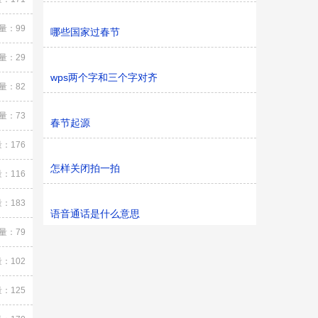
量：99
哪些国家过春节
量：29
wps两个字和三个字对齐
量：82
量：73
春节起源
：176
怎样关闭拍一拍
：116
：183
语音通话是什么意思
量：79
：102
：125