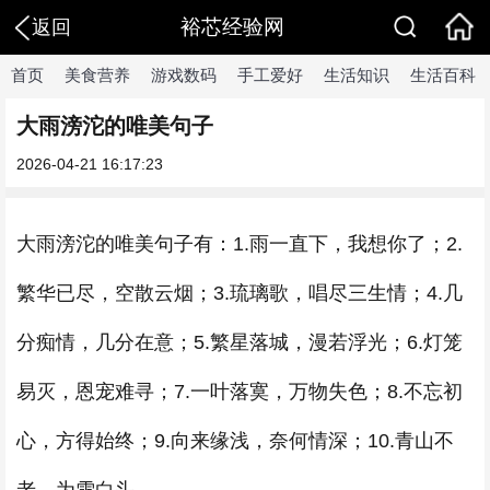
裕芯经验网
返回
首页
美食营养
游戏数码
手工爱好
生活知识
生活百科
大雨滂沱的唯美句子
2026-04-21 16:17:23
大雨滂沱的唯美句子有：1.雨一直下，我想你了；2.
繁华已尽，空散云烟；3.琉璃歌，唱尽三生情；4.几
分痴情，几分在意；5.繁星落城，漫若浮光；6.灯笼
易灭，恩宠难寻；7.一叶落寞，万物失色；8.不忘初
心，方得始终；9.向来缘浅，奈何情深；10.青山不