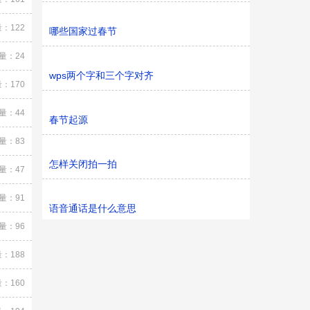
：122
哪些国家过春节
量：24
wps两个字和三个字对齐
：170
量：44
春节起源
量：83
怎样关闭拍一拍
量：47
量：91
语音通话是什么意思
量：96
：188
：160