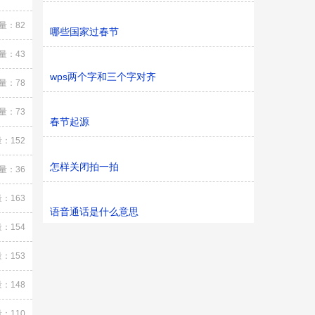
量：82
哪些国家过春节
量：43
wps两个字和三个字对齐
量：78
量：73
春节起源
：152
怎样关闭拍一拍
量：36
：163
语音通话是什么意思
：154
：153
：148
：110