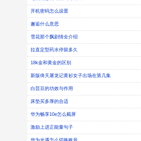
开机密码怎么设置
邂逅什么意思
雪花那个飘剧情全介绍
拉直定型药水停留多久
18k金和黄金的区别
新版倚天屠龙记黄衫女子出场在第几集
白芸豆的功效与作用
床垫买多厚的合适
华为畅享10e怎么截屏
激励上进正能量句子
华为光遇怎么切换账号