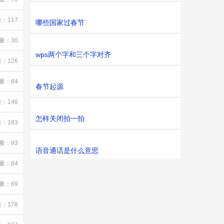
：117
哪些国家过春节
量：30
wps两个字和三个字对齐
：126
量：84
春节起源
：146
怎样关闭拍一拍
：183
量：93
语音通话是什么意思
量：84
量：69
：178