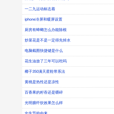
一二九运动标志着
iphone冷屏和暖屏设置
厨房有蟑螂怎么办能除根
炒菜花是不是一定得先焯水
电脑截图快捷键是什么
花生油放了三年可以吃吗
椰子350满天星鞋带系法
黄桃是热性还是凉性
百香果的籽吞还是嚼碎
光明膳纤饮效果怎么样
女生节的由来