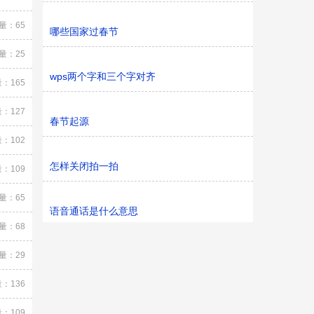
量：65
哪些国家过春节
量：25
wps两个字和三个字对齐
：165
：127
春节起源
：102
怎样关闭拍一拍
：109
量：65
语音通话是什么意思
量：68
量：29
：136
：109