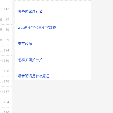
：112
哪些国家过春节
量：22
wps两个字和三个字对齐
量：30
量：69
春节起源
：194
怎样关闭拍一拍
：150
：128
语音通话是什么意思
：146
：167
：134
：130