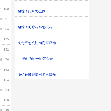
：100
包粽子的米怎么做
量：91
包粽子肉粽调料怎么调
量：84
：125
支付宝怎么注销商家店铺
：152
qq里面的拍一拍怎么弄
量：76
：163
微信转帐想退回怎么操作
：164
量：93
：156
量：85