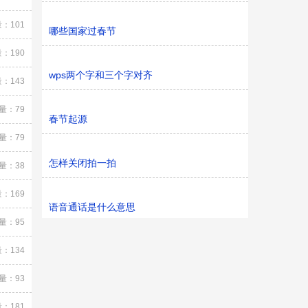
：101
哪些国家过春节
：190
wps两个字和三个字对齐
：143
量：79
春节起源
量：79
怎样关闭拍一拍
量：38
：169
语音通话是什么意思
量：95
：134
量：93
：181