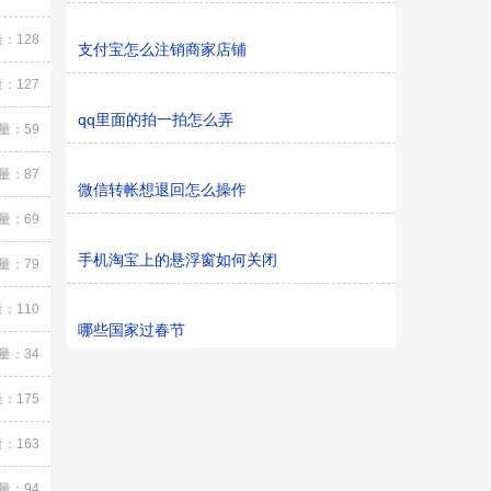
：128
支付宝怎么注销商家店铺
：127
qq里面的拍一拍怎么弄
量：59
量：87
微信转帐想退回怎么操作
量：69
手机淘宝上的悬浮窗如何关闭
量：79
：110
哪些国家过春节
量：34
：175
：163
量：94