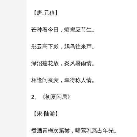
【唐.元稹】
芒种看今日，螗螂应节生。
彤云高下影，鴳鸟往来声。
渌沼莲花放，炎风暑雨情。
相逢问蚕麦，幸得称人情。
2、《初夏闲居》
【宋·陆游】
煮酒青梅次第尝，啼莺乳燕占年光。