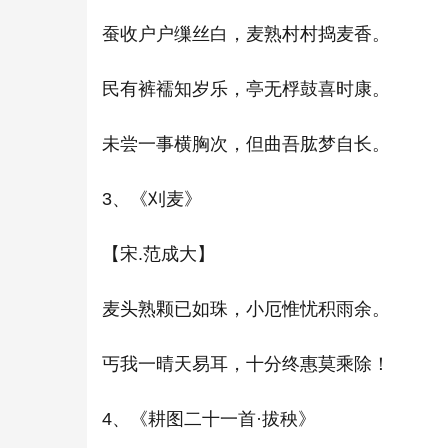
蚕收户户缫丝白，麦熟村村捣麦香。
民有裤襦知岁乐，亭无桴鼓喜时康。
未尝一事横胸次，但曲吾肱梦自长。
3、《刈麦》
【宋.范成大】
麦头熟颗已如珠，小厄惟忧积雨余。
丐我一晴天易耳，十分终惠莫乘除！
4、《耕图二十一首·拔秧》