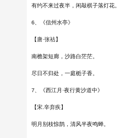
有约不来过夜半，闲敲棋子落灯花。
6、《信州水亭》
【唐·张祜】
南檐架短廊，沙路白茫茫。
尽日不归处，一庭栀子香。
7、《西江月·夜行黄沙道中》
【宋.辛弃疾】
明月别枝惊鹊，清风半夜鸣蝉。