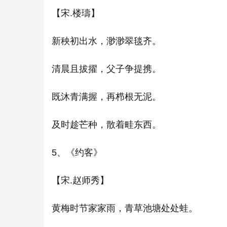
【宋.楼璹】
新秧初出水，渺渺翠毯齐。
清晨且拔擢，父子争提携。
既沐青满握，再栉根无泥。
及时趁芒种，散着畦东西。
5、《约客》
【宋.赵师秀】
黄梅时节家家雨，青草池塘处处蛙。