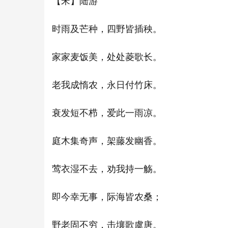
【宋】陆游
时雨及芒种，四野皆插秧。
家家麦饭美，处处菱歌长。
老我成惰农，永日付竹床。
衰发短不栉，爱此一雨凉。
庭木集奇声，架藤发幽香。
莺衣湿不去，劝我持一觞。
即今幸无事，际海皆农桑；
野老固不穷，击壤歌虞唐。