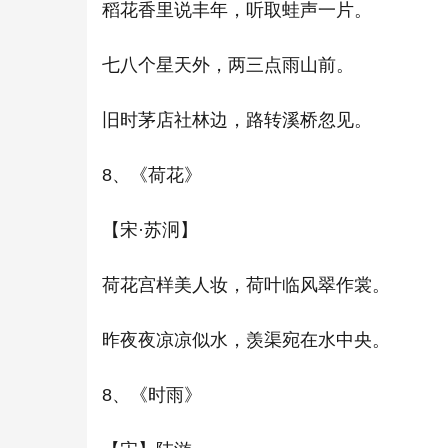
稻花香里说丰年，听取蛙声一片。
七八个星天外，两三点雨山前。
旧时茅店社林边，路转溪桥忽见。
8、《荷花》
【宋·苏泂】
荷花宫样美人妆，荷叶临风翠作裳。
昨夜夜凉凉似水，羡渠宛在水中央。
8、《时雨》