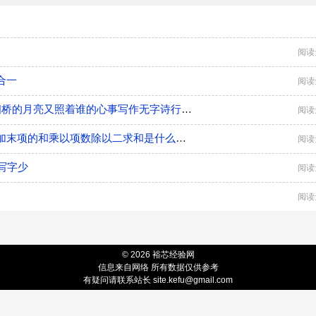
阅读
合一
阅读
二十四桥的月亮,又照着谁的心事,写作无字诗行二十四桥的月亮又照着谁的心事写作无字诗行什么意思
阅读
首项加末项的和乘以项数除以二求和是什么意思首项加末项的和乘以项数除以二求和是什么公式
阅读
写字少
阅读
阅读
© 2026 裕芯经验网
信息来自网络 所有数据仅供参考
有疑问请联系站长
site.kefu@gmail.com