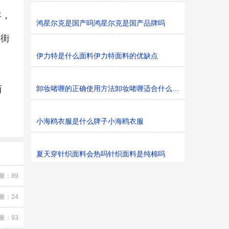
年，
鸿星尔克是国产吗鸿星尔克是国产品牌吗
界街
伊力特是什么面料伊力特面料的优缺点
而
卸妆啫喱的正确使用方法卸妆啫喱适合什么肤质
小海鸥衣服是什么牌子小海鸥衣服
夏天穿针织面料会热吗针织面料是纯棉吗
量：89
量：24
量：93