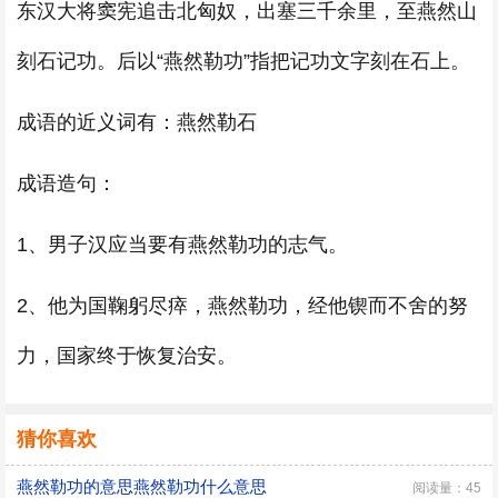
东汉大将窦宪追击北匈奴，出塞三千余里，至燕然山
刻石记功。后以“燕然勒功”指把记功文字刻在石上。
成语的近义词有：燕然勒石
成语造句：
1、男子汉应当要有燕然勒功的志气。
2、他为国鞠躬尽瘁，燕然勒功，经他锲而不舍的努
力，国家终于恢复治安。
猜你喜欢
燕然勒功的意思燕然勒功什么意思
阅读量：45