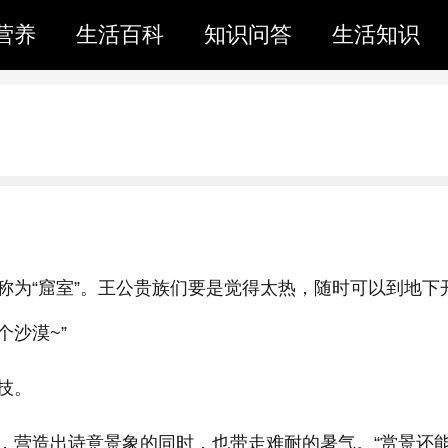
营养
生活百科
知识问答
生活知识
称为“窟室”。王公贵族们要是觉得太热，随时可以到地下
个沙漠~”
技。
，营造出诗意景象的同时，也带走难耐的暑气。“赏景还