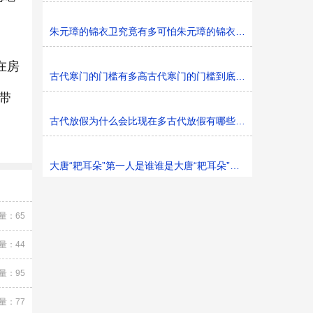
朱元璋的锦衣卫究竟有多可怕朱元璋的锦衣卫可怕吗
在房
古代寒门的门槛有多高古代寒门的门槛到底有多高
带
古代放假为什么会比现在多古代放假有哪些节日可放
大唐“耙耳朵”第一人是谁谁是大唐“耙耳朵”第一人
量：65
量：44
量：95
量：77