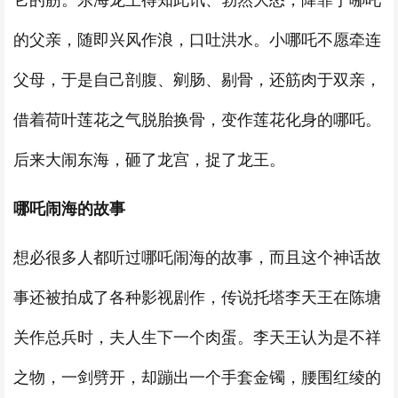
它的筋。东海龙王得知此讯、勃然大怒，降罪于哪吒
的父亲，随即兴风作浪，口吐洪水。小哪吒不愿牵连
父母，于是自己剖腹、剜肠、剔骨，还筋肉于双亲，
借着荷叶莲花之气脱胎换骨，变作莲花化身的哪吒。
后来大闹东海，砸了龙宫，捉了龙王。
哪吒闹海的故事
想必很多人都听过哪吒闹海的故事，而且这个神话故
事还被拍成了各种影视剧作，传说托塔李天王在陈塘
关作总兵时，夫人生下一个肉蛋。李天王认为是不祥
之物，一剑劈开，却蹦出一个手套金镯，腰围红绫的