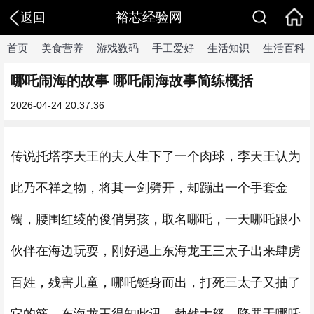
裕芯经验网
返回
首页
美食营养
游戏数码
手工爱好
生活知识
生活百科
哪吒闹海的故事 哪吒闹海故事简练概括
2026-04-24 20:37:36
传说托塔李天王的夫人生下了一个肉球，李天王认为
此乃不祥之物，将其一剑劈开，却蹦出一个手套金
镯，腰围红绫的俊俏男孩，取名哪吒，一天哪吒跟小
伙伴在海边玩耍，刚好遇上东海龙王三太子出来肆虏
百姓，残害儿童，哪吒铤身而出，打死三太子又抽了