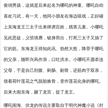
俊俏男孩，这就是后来起名为哪吒的神童。哪吒自幼
喜欢习武，有一天，他同小朋友在海边嘻戏，正好碰
上东海龙王三太子出来肆虏百姓，残害儿童。小哪吒
见此恶徒，义愤填膺，铤身而出，打死三太子又抽了
它的筋。东海龙王得知此讯、勃然大怒，降罪于哪吒
的父亲，随即兴风作浪，口吐洪水。小哪吒不愿牵连
父母，于是自己剖腹、剜肠、剔骨，还筋肉于双亲，
借着荷叶莲花之气脱胎换骨，变作莲花化身的哪吒。
后来大闹东海，砸了龙宫，捉了龙王。
哪吒闹海、伏龙的传说主要取自于明代神魔小说《封