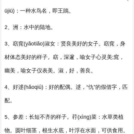
ūjiū)：一种水鸟名，即王鴡。
2、洲：水中的陆地。
3、窈窕(yǎotiǎo)淑女：贤良美好的女子。窈窕，身
材体态美好的样子。窈，深邃，喻女子心灵美;窕，
幽美，喻女子仪表美。淑，好，善良。
4、好逑(hǎoqiú)：好的配偶。逑，“仇”的假借字，匹
配。
5、参差：长短不齐的样子。荇(xìng)菜：水草类植
物。圆叶细茎，根生水底，叶浮在水面，可供食用。