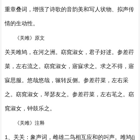
重章叠词，增强了诗歌的音韵美和写人状物、拟声传
情的生动性。
《关雎》原文
关关雎鸠，在河之洲。窈窕淑女，君子好逑。参差荇
菜，左右流之。窈窕淑女，寤寐求之。求之不得，寤
寐思服。悠哉悠哉，辗转反侧。参差荇菜，左右采
之。窈窕淑女，琴瑟友之。参差荇菜，左右芼之。窈
窕淑女，钟鼓乐之。
《关雎》注释
1、关关：象声词，雌雄二鸟相互应和的叫声。雎鸠(j