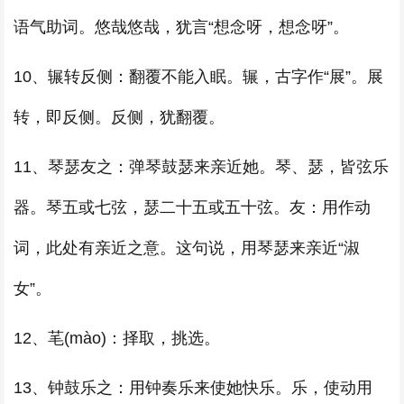
语气助词。悠哉悠哉，犹言“想念呀，想念呀”。
10、辗转反侧：翻覆不能入眠。辗，古字作“展”。展
转，即反侧。反侧，犹翻覆。
11、琴瑟友之：弹琴鼓瑟来亲近她。琴、瑟，皆弦乐
器。琴五或七弦，瑟二十五或五十弦。友：用作动
词，此处有亲近之意。这句说，用琴瑟来亲近“淑
女”。
12、芼(mào)：择取，挑选。
13、钟鼓乐之：用钟奏乐来使她快乐。乐，使动用