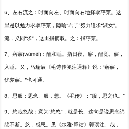
6、左右流之：时而向左、时而向右地择取荇菜。这
里是以勉力求取荇菜，隐喻“君子”努力追求“淑女”。
流，义同“求”，这里指摘取。之：指荇菜。
7、寤寐(wùmèi)：醒和睡。指日夜。寤，醒觉。寐，
入睡。又，马瑞辰《毛诗传笺注通释》说：“寤寐，
犹梦寐。”也可通。
8、思服：思念。服，想。《毛传》：“服，思之也。”
9、悠哉悠哉：意为“悠悠”，就是长。这句是说思念绵
绵不断。悠，感思。见《尔雅·释诂》郭璞注。哉，