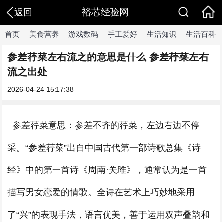
裕芯经验网
返回
首页
美食营养
游戏数码
手工爱好
生活知识
生活百科
参差荇菜左右流之的意思是什么 参差荇菜左右
流之出处
2026-04-24 15:17:38
参差荇菜意思：参差不齐的荇菜，左边右边不停
采。“参差荇菜”出自中国古代第一部诗歌总集《诗
经》中的第一首诗《周南·关雎》，通常认为是一首
描写男女恋爱的情歌。全诗在艺术上巧妙地采用
了“兴”的表现手法，语言优美，善于运用双声叠韵和