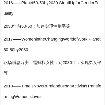
2016——Planet50-50by2030:StepItUpforGenderEq
uality
2030年前50-50：加速实现性别平等
2017——WomenintheChangingWorldofWork:Planet
50-50by2030
职场瞬息万变，需赋权女性：到2030年，实现男女平
等
2018——TimeisNow:RuralandUrbanActivistsTransfo
rmingWomen’sLives