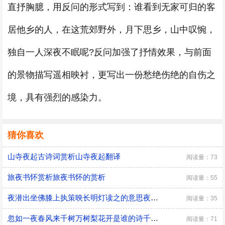
直抒胸臆，用反问的形式写到：谁看到无家可归的客
居他乡的人，在这荒郊野外，月下思乡，山中叹惋，
独自一人深夜不眠呢?反问加强了抒情效果，与前面
的景物描写遥相映衬，更写出一份愁绝伤绝的自伤之
境，具有强烈的感染力。
猜你喜欢
山寺夜起古诗词赏析山寺夜起翻译
阅读量：73
旅夜书怀赏析旅夜书怀的赏析
阅读量：55
夜潜出坐佛膝上执策映长明灯读之的意思夜潜出坐佛膝上执策映长明灯读之怎么翻译
阅读量：35
忽如一夜春风来千树万树梨花开是谁的诗千树万树梨花开是哪一首诗
阅读量：71