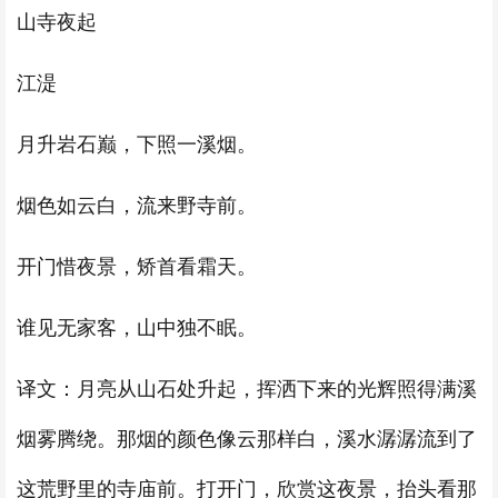
山寺夜起
江湜
月升岩石巅，下照一溪烟。
烟色如云白，流来野寺前。
开门惜夜景，矫首看霜天。
谁见无家客，山中独不眠。
译文：月亮从山石处升起，挥洒下来的光辉照得满溪
烟雾腾绕。那烟的颜色像云那样白，溪水潺潺流到了
这荒野里的寺庙前。打开门，欣赏这夜景，抬头看那