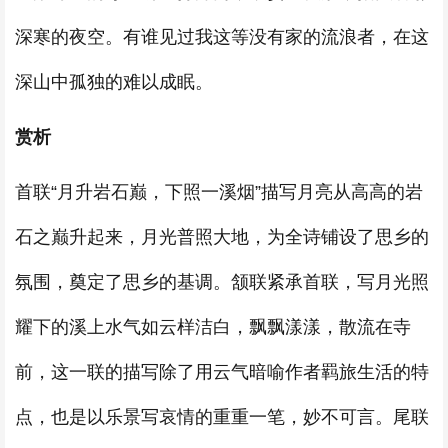
深寒的夜空。有谁见过我这等没有家的流浪者，在这
深山中孤独的难以成眠。
赏析
首联“月升岩石巅，下照一溪烟”描写月亮从高高的岩
石之巅升起来，月光普照大地，为全诗铺设了思乡的
氛围，奠定了思乡的基调。颔联紧承首联，写月光照
耀下的溪上水气如云样洁白，飘飘漾漾，散流在寺
前，这一联的描写除了用云气暗喻作者羁旅生活的特
点，也是以乐景写哀情的重重一笔，妙不可言。尾联