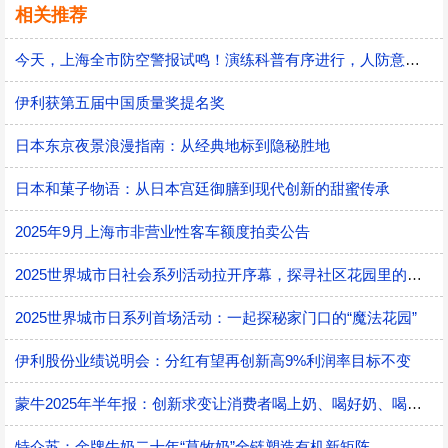
相关推荐
今天，上海全市防空警报试鸣！演练科普有序进行，人防意识“声入人心”
伊利获第五届中国质量奖提名奖
日本东京夜景浪漫指南：从经典地标到隐秘胜地
日本和菓子物语：从日本宫廷御膳到现代创新的甜蜜传承
2025年9月上海市非营业性客车额度拍卖公告
2025世界城市日社会系列活动拉开序幕，探寻社区花园里的智慧应用
2025世界城市日系列首场活动：一起探秘家门口的“魔法花园”
伊利股份业绩说明会：分红有望再创新高9%利润率目标不变
蒙牛2025年半年报：创新求变让消费者喝上奶、喝好奶、喝对奶
特仑苏：金牌牛奶二十年“草牧奶”全链塑造有机新矩阵