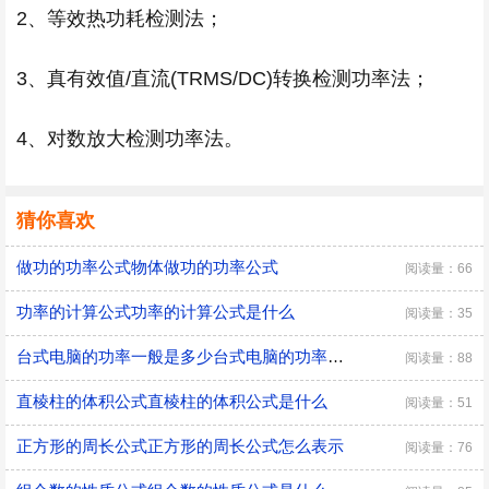
2、等效热功耗检测法；
3、真有效值/直流(TRMS/DC)转换检测功率法；
4、对数放大检测功率法。
猜你喜欢
做功的功率公式物体做功的功率公式
阅读量：66
功率的计算公式功率的计算公式是什么
阅读量：35
台式电脑的功率一般是多少台式电脑的功率一般多大
阅读量：88
直棱柱的体积公式直棱柱的体积公式是什么
阅读量：51
正方形的周长公式正方形的周长公式怎么表示
阅读量：76