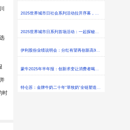
川
2025世界城市日社会系列活动拉开序幕，探寻社区花园里的
2025世界城市日系列首场活动：一起探秘家门口的“魔法花园
选
伊利股份业绩说明会：分红有望再创新高9%利润率目标不变
报
蒙牛2025年半年报：创新求变让消费者喝上奶、喝好奶、喝
并
特仑苏：金牌牛奶二十年“草牧奶”全链塑造有机新矩阵
约时