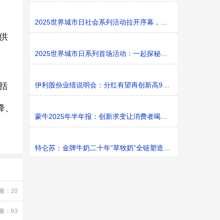
2025世界城市日社会系列活动拉开序幕，探寻社区花园里的
供
2025世界城市日系列首场活动：一起探秘家门口的“魔法花园
括
伊利股份业绩说明会：分红有望再创新高9%利润率目标不变
降、
蒙牛2025年半年报：创新求变让消费者喝上奶、喝好奶、喝
特仑苏：金牌牛奶二十年“草牧奶”全链塑造有机新矩阵
量：20
量：93