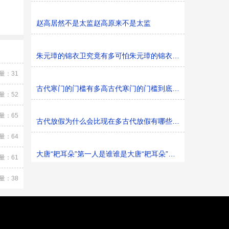
赵高居然不是太监赵高原来不是太监
朱元璋的锦衣卫究竟有多可怕朱元璋的锦衣卫可怕吗
量：31
古代寒门的门槛有多高古代寒门的门槛到底有多高
量：52
量：65
古代放假为什么会比现在多古代放假有哪些节日可放
量：64
大唐“耙耳朵”第一人是谁谁是大唐“耙耳朵”第一人
量：61
量：38