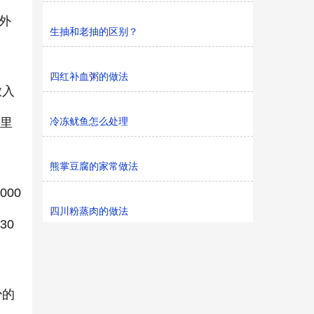
外
生抽和老抽的区别？
四红补血粥的做法
放入
锅里
冷冻鱿鱼怎么处理
熊掌豆腐的家常做法
00
四川粉蒸肉的做法
30
少的