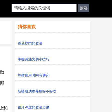
猜你喜欢
香菇炒肉的做法
掌握减油烹调小技巧
做
蜂蜜食用时间有讲究
椰
新疆玻璃脆葡萄好不好吃
银牙鸡丝的做法步骤
盐和